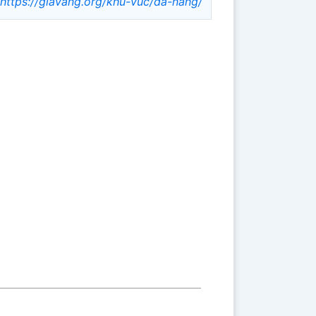
https://giavang.org/khu-vuc/da-nang/