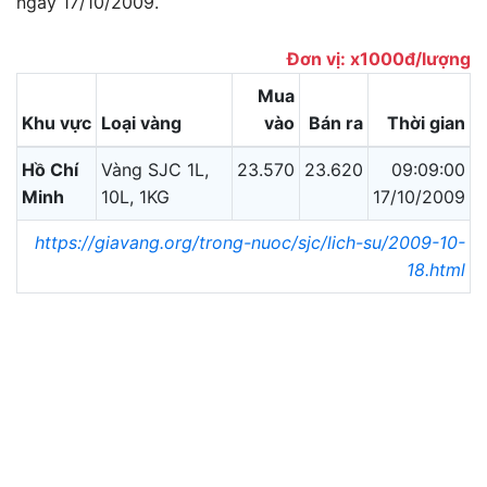
ngày 17/10/2009.
Đơn vị: x1000đ/lượng
Mua
Khu vực
Loại vàng
vào
Bán ra
Thời gian
Hồ Chí
Vàng SJC 1L,
23.570
23.620
09:09:00
Minh
10L, 1KG
17/10/2009
https://giavang.org/trong-nuoc/sjc/lich-su/2009-10-
18.html