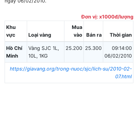
ngày 06/02/2010.
Đơn vị: x1000đ/lượng
Khu
Mua
vực
Loại vàng
vào
Bán ra
Thời gian
Hồ Chí
Vàng SJC 1L,
25.200
25.300
09:14:00
Minh
10L, 1KG
06/02/2010
https://giavang.org/trong-nuoc/sjc/lich-su/2010-02-
07.html