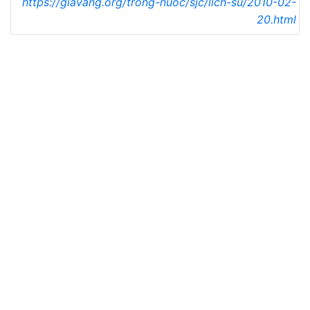
https://giavang.org/trong-nuoc/sjc/lich-su/2010-02-
20.html