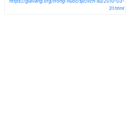
https://giavang.org/trong-nuoc/sjc/lich-su/2010-03-
31.html