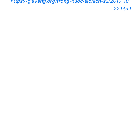
https://giavang.org/trong-nuoc/sjc/lich-su/2010-10-
22.html