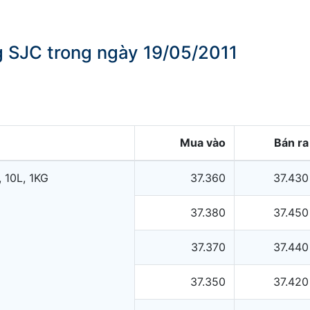
ng SJC trong ngày 19/05/2011
Mua vào
Bán ra
 10L, 1KG
37.360
37.430
37.380
37.450
37.370
37.440
37.350
37.420