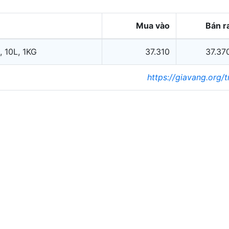
Mua vào
Bán r
, 10L, 1KG
37.310
37.37
https://giavang.org/