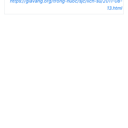
https://giavang.org/trong-nuoc/sjc/lich-su/2011-08-
13.html