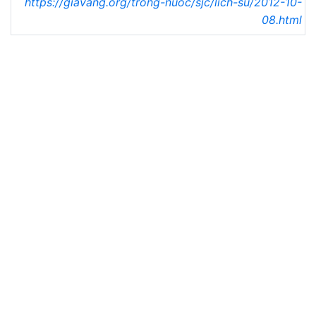
https://giavang.org/trong-nuoc/sjc/lich-su/2012-10-
08.html