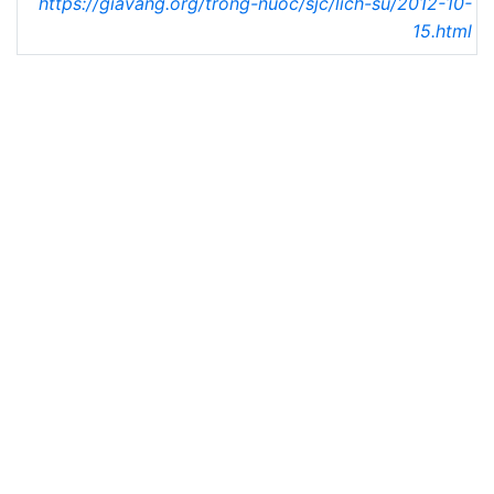
https://giavang.org/trong-nuoc/sjc/lich-su/2012-10-
15.html