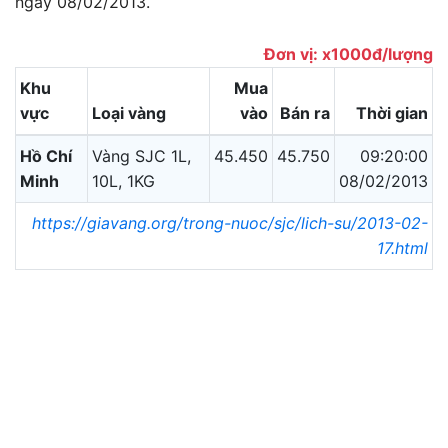
ngày 08/02/2013.
Đơn vị: x1000đ/lượng
Khu
Mua
vực
Loại vàng
vào
Bán ra
Thời gian
Hồ Chí
Vàng SJC 1L,
45.450
45.750
09:20:00
Minh
10L, 1KG
08/02/2013
https://giavang.org/trong-nuoc/sjc/lich-su/2013-02-
17.html