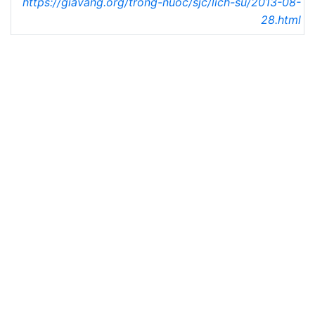
https://giavang.org/trong-nuoc/sjc/lich-su/2013-08-
28.html