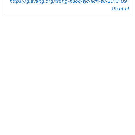
https://giavang.org/trong-nuoc/sjc/lich-su/2013-09-
05.html