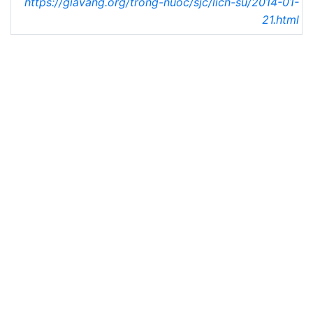
https://giavang.org/trong-nuoc/sjc/lich-su/2014-01-
21.html