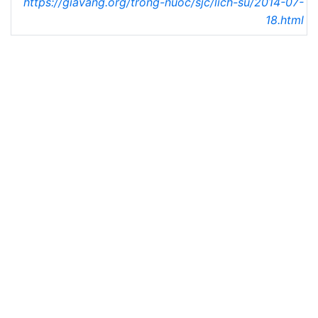
https://giavang.org/trong-nuoc/sjc/lich-su/2014-07-
18.html