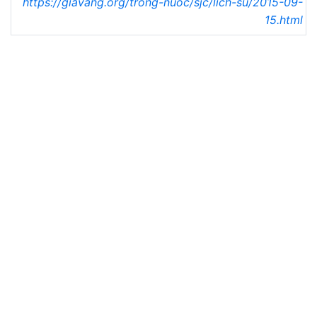
https://giavang.org/trong-nuoc/sjc/lich-su/2015-09-
15.html