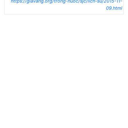
https://giavang.org/trong-nuoc/sjc/lich-su/2015-11-
09.html