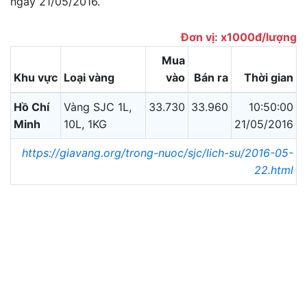
ngày 21/05/2016.
Đơn vị: x1000đ/lượng
Mua
Khu vực
Loại vàng
vào
Bán ra
Thời gian
Hồ Chí
Vàng SJC 1L,
33.730
33.960
10:50:00
Minh
10L, 1KG
21/05/2016
https://giavang.org/trong-nuoc/sjc/lich-su/2016-05-
22.html