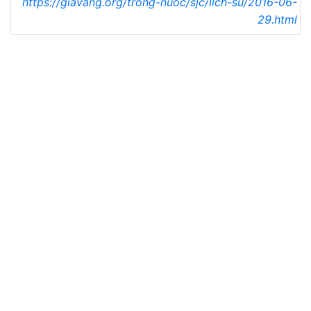
https://giavang.org/trong-nuoc/sjc/lich-su/2016-06-
29.html