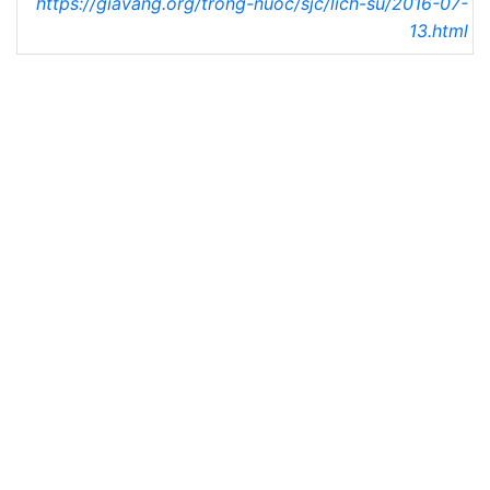
https://giavang.org/trong-nuoc/sjc/lich-su/2016-07-
13.html