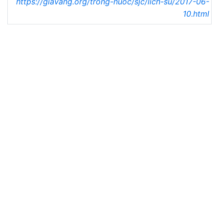
https://giavang.org/trong-nuoc/sjc/lich-su/2017-06-
10.html