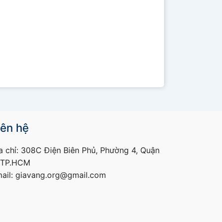
iên hệ
a chỉ: 308C Điện Biên Phủ, Phường 4, Quận
 TP.HCM
ail: giavang.org@gmail.com