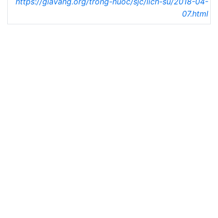
https://giavang.org/trong-nuoc/sjc/lich-su/2018-04-
07.html