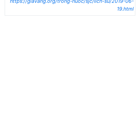
https://giavang.org/trong-nuoc/sjc/lich-su/2019-06-
19.html