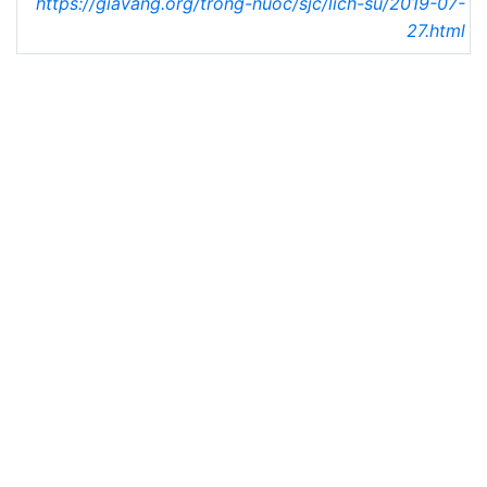
https://giavang.org/trong-nuoc/sjc/lich-su/2019-07-
27.html