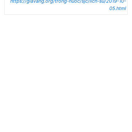
https://giavang.org/trong-nuoc/sjc/lich-su/2019-10-
05.html