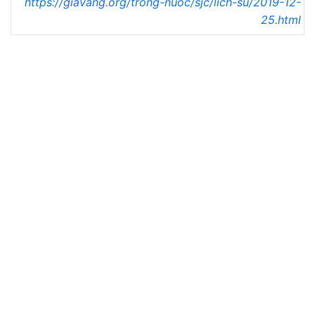
https://giavang.org/trong-nuoc/sjc/lich-su/2019-12-
25.html