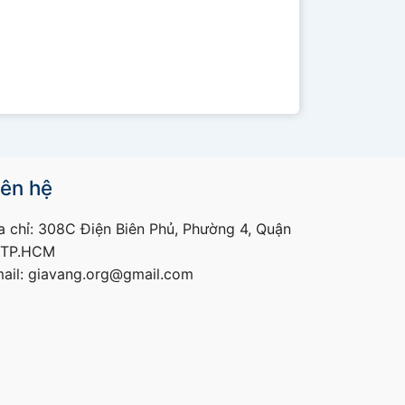
iên hệ
a chỉ: 308C Điện Biên Phủ, Phường 4, Quận
 TP.HCM
ail: giavang.org@gmail.com