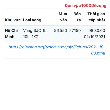
Đơn vị: x1000đ/lượng
Mua
Bán
Thời gian
Khu vực
Loại vàng
vào
ra
cập nhật
Hồ Chí
Vàng SJC 1L,
56.550
57.150
08:30:00
Minh
10L, 1KG
02/10/2021
https://giavang.org/trong-nuoc/sjc/lich-su/2021-10-
03.html