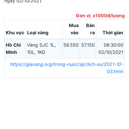
ngày 02/10/2021.
Đơn vị: x1000đ/lượng
Mua
Bán
Khu vực
Loại vàng
vào
ra
Thời gian
Hồ Chí
Vàng SJC 1L,
56.550
57.150
08:30:00
Minh
10L, 1KG
02/10/2021
https://giavang.org/trong-nuoc/sjc/lich-su/2021-10-
03.html