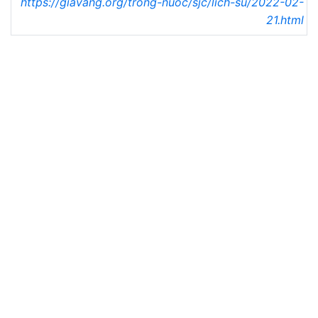
https://giavang.org/trong-nuoc/sjc/lich-su/2022-02-
21.html