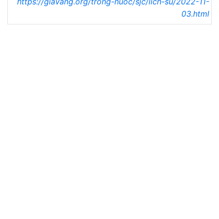
https://giavang.org/trong-nuoc/sjc/lich-su/2022-11-
03.html