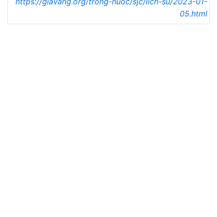
https://giavang.org/trong-nuoc/sjc/lich-su/2023-01-
05.html