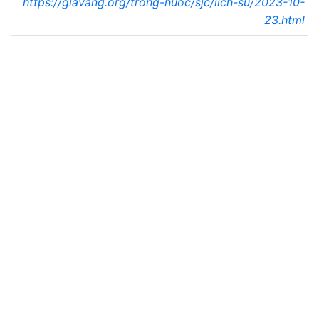
https://giavang.org/trong-nuoc/sjc/lich-su/2023-10-
23.html