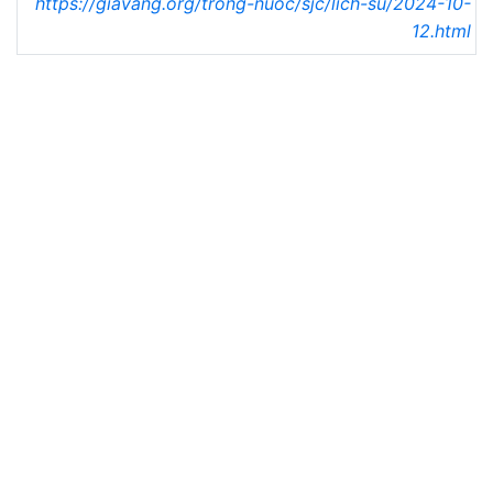
https://giavang.org/trong-nuoc/sjc/lich-su/2024-10-
12.html