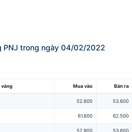
ng PNJ trong ngày 04/02/2022
i vàng
Mua vào
Bán ra
52.800
53.600
61.800
62.500
52.800
53.600