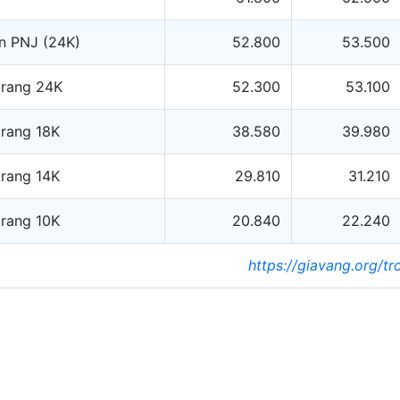
n PNJ (24K)
52.800
53.500
trang 24K
52.300
53.100
trang 18K
38.580
39.980
trang 14K
29.810
31.210
trang 10K
20.840
22.240
https://giavang.org/t